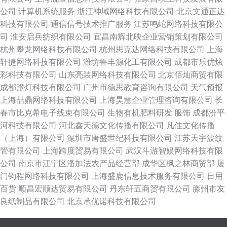
公司
计算机系统服务
浙江神域网络科技有限公司
北京文通正达
科技有限公司
通信信号技术推广服务
江苏鸣蛇网络科技有限公
司
淮安启兵纺织有限公司
宜昌南辉北映企业营销策划有限公司
杭州攀龙网络科技有限公司
杭州思克达网络科技有限公司
上海
轩捷网络科技有限公司
潍坊鲁丰源化工有限公司
成都市乐优炫
彩科技有限公司
山东亮装网络科技有限公司
北京佰灿商贸有限
成都蹬灯科技有限公司
广州市德思教育咨询有限公司
天气预报
上海喆鼎网络科技有限公司
上海昊慧企业管理咨询有限公司
长
春市比克希电子线束有限公司
生物有机肥料研发
服饰
成都汾平
河科技有限公司
河北鑫天德文化传播有限公司
凡佳文化传播
（上海）有限公司
深圳市唐盛世纪科技有限公司
江苏天宇波纹
管有限公司
上海跨度贸易有限公司
武汉斗游智娱网络科技有限
公司
南京市江宁区潘加法农产品经营部
成华区枫之林商贸部
厦
门钧程网络科技有限公司
上海盛鹿信息技术服务有限公司
日用
百货
顺昌宏顺达贸易有限公司
丹东轩五商贸有限公司
滕州市友
良纸制品有限公司
北京承优诺科技有限公司