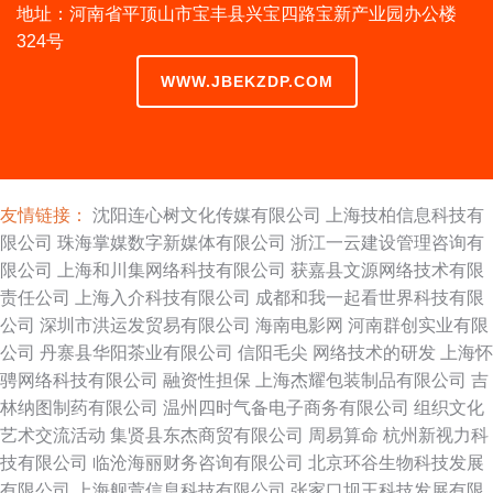
地址：河南省平顶山市宝丰县兴宝四路宝新产业园办公楼
324号
WWW.JBEKZDP.COM
友情链接：
沈阳连心树文化传媒有限公司
上海技柏信息科技有
限公司
珠海掌媒数字新媒体有限公司
浙江一云建设管理咨询有
限公司
上海和川集网络科技有限公司
获嘉县文源网络技术有限
责任公司
上海入介科技有限公司
成都和我一起看世界科技有限
公司
深圳市洪运发贸易有限公司
海南电影网
河南群创实业有限
公司
丹寨县华阳茶业有限公司
信阳毛尖
网络技术的研发
上海怀
骋网络科技有限公司
融资性担保
上海杰耀包装制品有限公司
吉
林纳图制药有限公司
温州四时气备电子商务有限公司
组织文化
艺术交流活动
集贤县东杰商贸有限公司
周易算命
杭州新视力科
技有限公司
临沧海丽财务咨询有限公司
北京环谷生物科技发展
有限公司
上海舰萱信息科技有限公司
张家口坝王科技发展有限